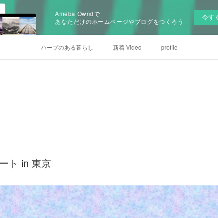
Ameba Owndで
今す
あなただけのホームページやブログをつくろう
ハープのある暮らし
新着 Video
profile
サート in 東京