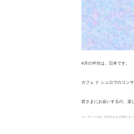
4月の半分は、日本です。
カフェ ド シュロでのコ
皆さまにお会いするの、楽
コンサート
(
16
)
大好きなもの
(
59
)
わ