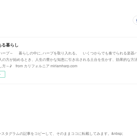
ある暮らし
ハープ～ 暮らしの中に, ハープを取り入れる。 いくつからでも奏でられる楽器
人の方が始めるとき、人生の豊かな知恵に引き出される土台を生かす、効果的な方法
～♪ from カリフォルニア miriamharp.com
ー
スタグラムの記事をコピーして、そのままココに転載してみます。&nbsp;