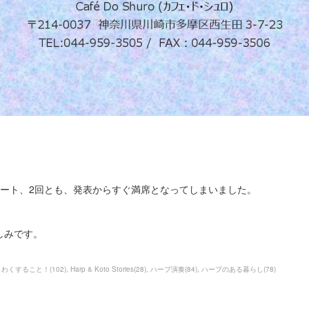
ンサート、2回とも、発表からすぐ満席となってしまいました。
しみです。
くわくすること！
(
102
)
Harp & Koto Stories
(
28
)
ハープ演奏
(
84
)
ハープのある暮らし
(
78
)