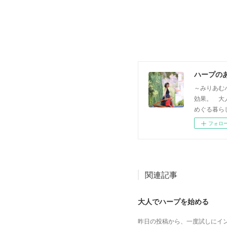
ハープの
～みりあむ
効果。 大
めぐる暮らし方
フォロ
関連記事
大人でハープを始める
昨日の投稿から、一度試しにイン