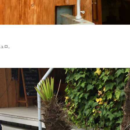
シュロ。
！