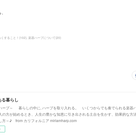
も、
わくすること！
(
102
)
楽器ハープについて
(
20
)
ある暮らし
ハープ～ 暮らしの中に, ハープを取り入れる。 いくつからでも奏でられる楽器
人の方が始めるとき、人生の豊かな知恵に引き出される土台を生かす、効果的な方法
～♪ from カリフォルニア miriamharp.com
ー