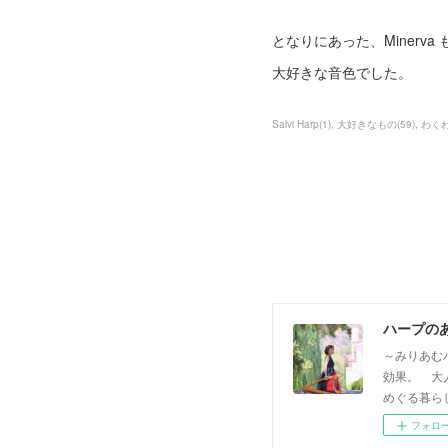
となりにあった、Minerva 
大好きな音色でした。
Salvi Harp
(
1
)
大好きなもの
(
59
)
わく
ハープの
～みりあむ
効果。 大
めぐる暮らし方
フォロ