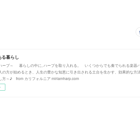
ある暮らし
ハープ～ 暮らしの中に, ハープを取り入れる。 いくつからでも奏でられる楽器
人の方が始めるとき、人生の豊かな知恵に引き出される土台を生かす、効果的な方法
～♪ from カリフォルニア miriamharp.com
ー