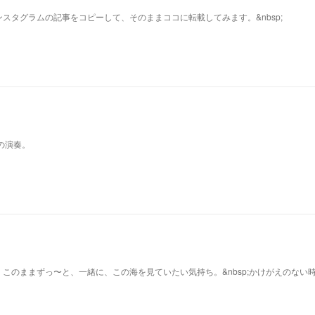
スタグラムの記事をコピーして、そのままココに転載してみます。&nbsp;
の演奏。
このままずっ〜と、一緒に、この海を見ていたい気持ち。&nbsp;かけがえのない